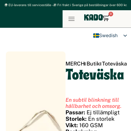
Hoppa
🌍 EU-leverans till serviceställe - 🎁 Fri frakt i Sverige på beställningar över 600 kr.
till
0
Varukor
innehåll
Swedish
English
MERCH
Butik
Toteväska
Toteväska
En subtil blinkning till
hållbarhet och omsorg.
Passar:
Ej tillämpligt
Storlek:
En storlek
Vikt:
160 GSM